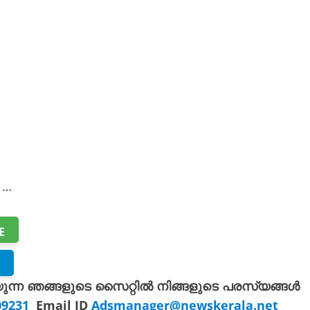
 …
E
യുന്ന ഞങ്ങളുടെ സൈറ്റിൽ നിങ്ങളുടെ പരസ്യങ്ങൾ
309231
Email ID
Adsmanager@newskerala.net