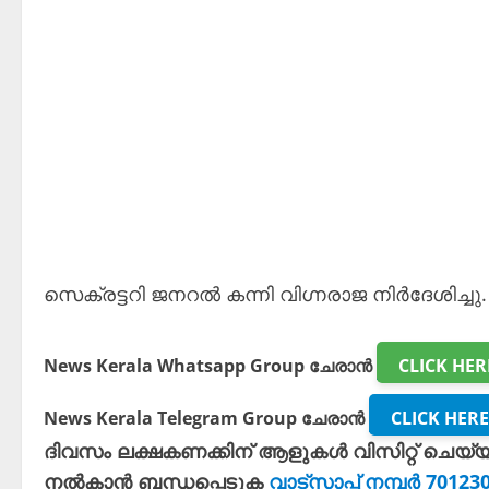
സെക്രട്ടറി ജനറൽ കന്നി വിഗ്നരാജ നിർദേശിച്ചു.
News Kerala Whatsapp Group ചേരാൻ
CLICK HER
News Kerala Telegram Group ചേരാൻ
CLICK HERE
ദിവസം ലക്ഷകണക്കിന് ആളുകൾ വിസിറ്റ് ചെയ്
നൽകാൻ ബന്ധപ്പെടുക
വാട്സാപ്പ് നമ്പർ 7012