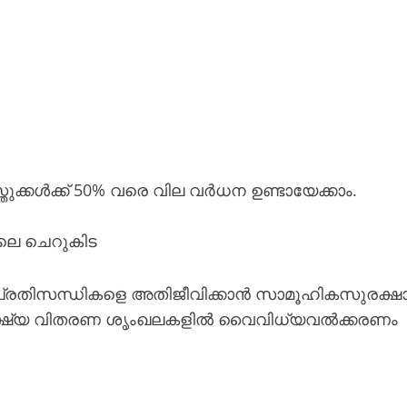
്കൾക്ക് 50% വരെ വില വർധന ഉണ്ടായേക്കാം.
ലെ ചെറുകിട
 പ്രതിസന്ധികളെ അതിജീവിക്കാൻ സാമൂഹികസുരക്ഷ
–ഭക്ഷ്യ വിതരണ ശൃംഖലകളിൽ വൈവിധ്യവൽക്കരണം