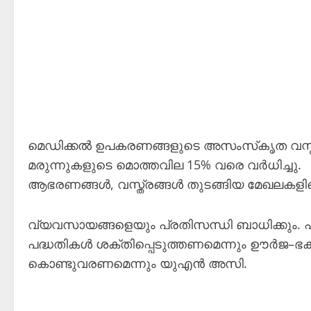
മെഡിക്കൽ ഉപകരണങ്ങളുടെ അസംസ്‌കൃത വസ്തുക
മരുന്നുകളുടെ മൊത്തവില 15% വരെ വർധിച്ചു.
ആഭരണങ്ങൾ, വസ്ത്രങ്ങൾ തുടങ്ങിയ മേഖലകളി
വ്യവസായങ്ങളെയും പ്രതിസന്ധി ബാധിക്കും.
പദ്ധതികൾ ശക്തിപ്പെടുത്തണമെന്നും ഊർജ
കൊണ്ടുവരണമെന്നും യുഎൻ അസി.