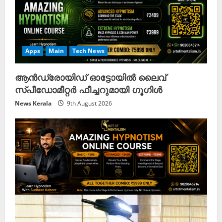
Apps
Main
Tech News
ആൻഡ്രോയിഡ് ഓട്ടോയിൽ ലൈവ്
സ്പീഡോമീറ്റർ ഫീച്ചറുമായി ഗൂഗിൾ
News Kerala
9th August 2026