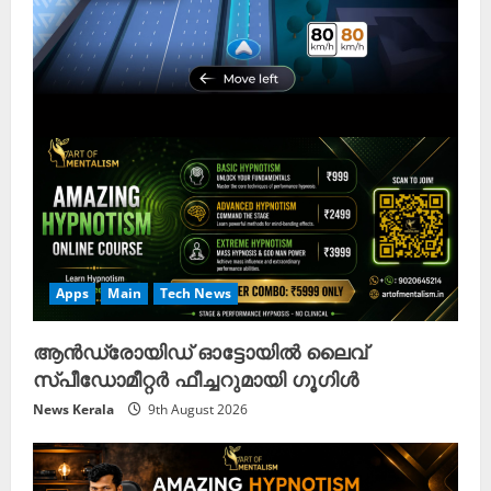
Apps
Main
Tech News
ആൻഡ്രോയിഡ് ഓട്ടോയിൽ ലൈവ്
സ്പീഡോമീറ്റർ ഫീച്ചറുമായി ഗൂഗിൾ
News Kerala
9th August 2026