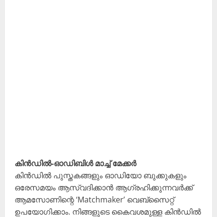
കിൻഡിൽ-ഓഡിബിൾ മാച്ച് മേക്കർ
കിൻഡിൽ പുസ്തകങ്ങളും ഓഡിയോ ബുക്കുകളും
ഒരേസമയം ആസ്വദിക്കാൻ ആഗ്രഹിക്കുന്നവർക്ക്
ആമസോണിന്റെ ‘Matchmaker’ വെബ്സൈറ്റ്
ഉപയോഗിക്കാം. നിങ്ങളുടെ കൈവശമുള്ള കിൻഡിൽ