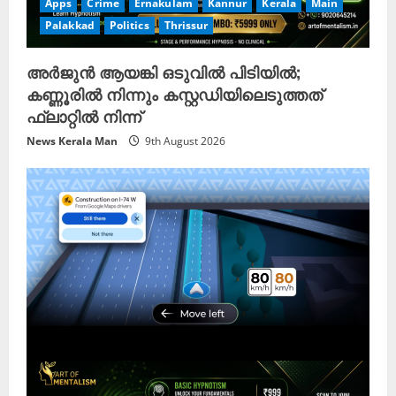
Apps
Crime
Ernakulam
Kannur
Kerala
Main
Palakkad
Politics
Thrissur
അർജുൻ ആയങ്കി ഒടുവിൽ പിടിയിൽ;
കണ്ണൂരിൽ നിന്നും കസ്റ്റഡിയിലെടുത്തത്
ഫ്ലാറ്റിൽ നിന്ന്
News Kerala Man
9th August 2026