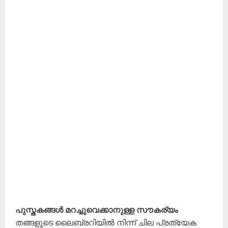
പുസ്തകങ്ങൾ മറച്ചുവെക്കാനുള്ള സൗകര്യം
തങ്ങളുടെ ലൈബ്രറിയിൽ നിന്ന് ചില പ്രത്യേക