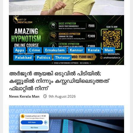
Apps
Crime
Ernakulam
Kannur
Kerala
Main
Palakkad
Politics
Thrissur
അർജുൻ ആയങ്കി ഒടുവിൽ പിടിയിൽ;
കണ്ണൂരിൽ നിന്നും കസ്റ്റഡിയിലെടുത്തത്
ഫ്ലാറ്റിൽ നിന്ന്
News Kerala Man
9th August 2026