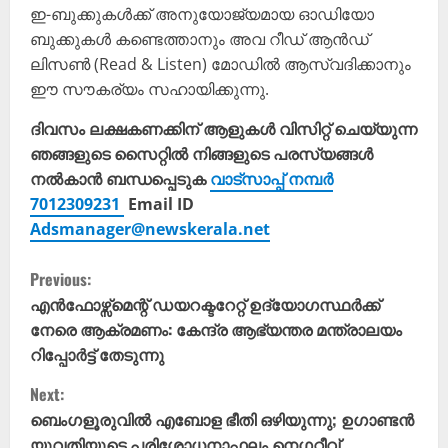
ഇ-ബുക്കുകൾക്ക് അനുയോജ്യമായ ഓഡിയോ
ബുക്കുകൾ കണ്ടെത്താനും അവ റീഡ് ആൻഡ്
ലിസൺ (Read & Listen) മോഡിൽ ആസ്വദിക്കാനും
ഈ സൗകര്യം സഹായിക്കുന്നു.
ദിവസം ലക്ഷകണക്കിന് ആളുകൾ വിസിറ്റ് ചെയ്യുന്ന
ഞങ്ങളുടെ സൈറ്റിൽ നിങ്ങളുടെ പരസ്യങ്ങൾ
നൽകാൻ ബന്ധപ്പെടുക
വാട്സാപ്പ് നമ്പർ
7012309231
Email ID
Adsmanager@newskerala.net
C
Previous:
o
എൻഫോഴ്സ്മെന്റ് ഡയറക്ടറേറ്റ് ഉദ്യോഗസ്ഥർക്ക്
നേരെ ആക്രമണം: കേന്ദ്ര ആഭ്യന്തര മന്ത്രാലയം
n
റിപ്പോർട്ട് തേടുന്നു
t
Next:
ബെംഗളൂരുവിൽ എബോള ഭീതി ഒഴിയുന്നു; ഉഗാണ്ടൻ
i
യുവതിയുടെ പരിശോധനാഫലം നെഗറ്റീവ്