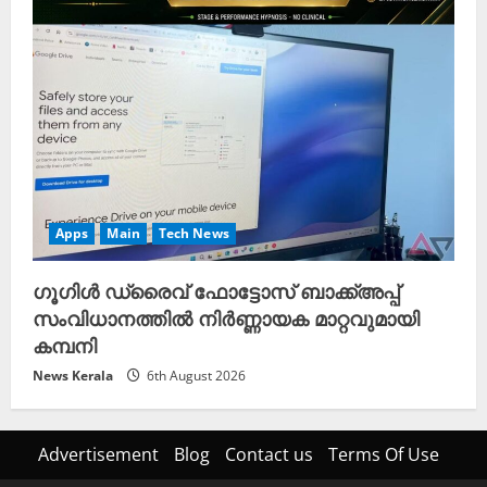
Apps
Main
Tech News
ഗൂഗിൾ ഡ്രൈവ് ഫോട്ടോസ് ബാക്ക്അപ്പ്
സംവിധാനത്തിൽ നിർണ്ണായക മാറ്റവുമായി
കമ്പനി
News Kerala
6th August 2026
Advertisement
Blog
Contact us
Terms Of Use