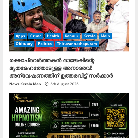
Apps
Crime
Health
Kannur
Kerala
Main
Obituary
Politics
Thiruvannathapuram
രക്ഷാപ്രവർത്തകൻ രാജേഷിന്റെ
മൃതദേഹത്തോടുള്ള അനാദരവ്:
അന്വേഷണത്തിന് ഉത്തരവിട്ട് സർക്കാർ
News Kerala Man
6th August 2026