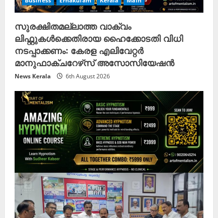
Business
Ernakulam
Kerala
Main
സുരക്ഷിതമല്ലാത്ത വാക്വം
ലിഫ്റ്റുകൾക്കെതിരായ ഹൈക്കോടതി വിധി
നടപ്പാക്കണം: കേരള എലിവേറ്റർ
മാനുഫാക്ചറേഴ്‌സ് അസോസിയേഷൻ
News Kerala
6th August 2026