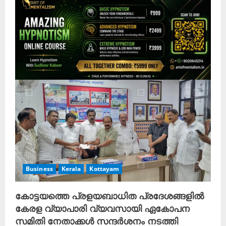
Business
Kerala
Kottayam
കോട്ടയത്തെ പ്രളയബാധിത പ്രദേശങ്ങളിൽ
കേരള വ്യാപാരി വ്യവസായി ഏകോപന
സമിതി നേതാക്കൾ സന്ദർശനം നടത്തി