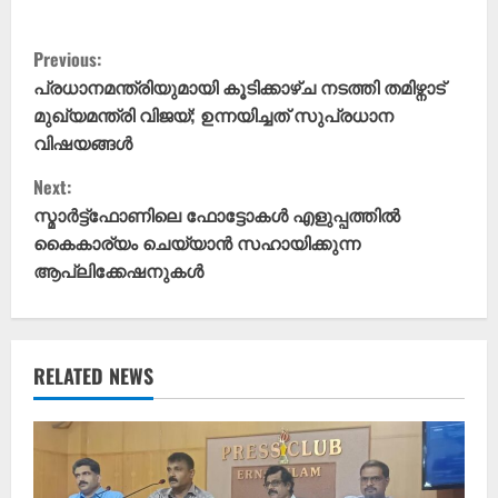
C
Previous:
o
പ്രധാനമന്ത്രിയുമായി കൂടിക്കാഴ്ച നടത്തി തമിഴ്നാട്
മുഖ്യമന്ത്രി വിജയ്; ഉന്നയിച്ചത് സുപ്രധാന
n
വിഷയങ്ങൾ
t
Next:
സ്മാർട്ട്ഫോണിലെ ഫോട്ടോകൾ എളുപ്പത്തിൽ
i
കൈകാര്യം ചെയ്യാൻ സഹായിക്കുന്ന
ആപ്ലിക്കേഷനുകൾ
n
u
e
RELATED NEWS
R
e