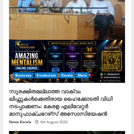
a
d
i
n
g
Business
Ernakulam
Kerala
Main
സുരക്ഷിതമല്ലാത്ത വാക്വം
ലിഫ്റ്റുകൾക്കെതിരായ ഹൈക്കോടതി വിധി
നടപ്പാക്കണം: കേരള എലിവേറ്റർ
മാനുഫാക്ചറേഴ്‌സ് അസോസിയേഷൻ
News Kerala
6th August 2026