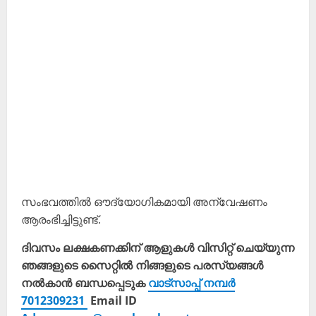
സംഭവത്തിൽ ഔദ്യോഗികമായി അന്വേഷണം
ആരംഭിച്ചിട്ടുണ്ട്.
ദിവസം ലക്ഷകണക്കിന് ആളുകൾ വിസിറ്റ് ചെയ്യുന്ന
ഞങ്ങളുടെ സൈറ്റിൽ നിങ്ങളുടെ പരസ്യങ്ങൾ
നൽകാൻ ബന്ധപ്പെടുക
വാട്സാപ്പ് നമ്പർ
7012309231
Email ID