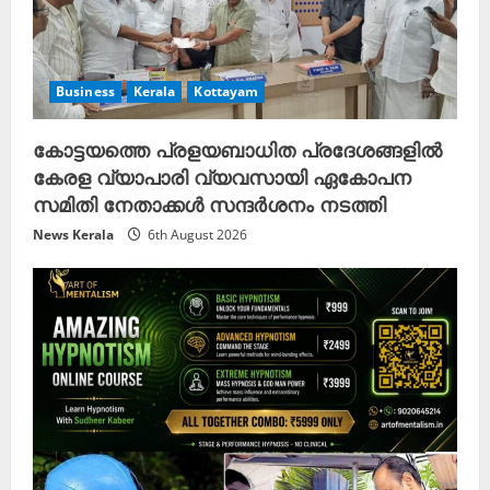
Business
Kerala
Kottayam
കോട്ടയത്തെ പ്രളയബാധിത പ്രദേശങ്ങളിൽ
കേരള വ്യാപാരി വ്യവസായി ഏകോപന
സമിതി നേതാക്കൾ സന്ദർശനം നടത്തി
News Kerala
6th August 2026