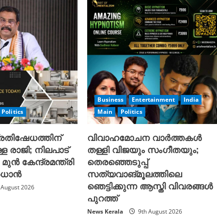
Business
Entertainment
India
Politics
Main
Politics
്രതിഷേധത്തിന്
വിവാഹമോചന വാർത്തകൾ
്ള രാജി; നിലപാട്
തള്ളി വിജയും സംഗീതയും;
മുൻ കേന്ദ്രമന്ത്രി
തെരഞ്ഞെടുപ്പ്
്രധാൻ
സത്യവാങ്മൂലത്തിലെ
ഞെട്ടിക്കുന്ന ആസ്തി വിവരങ്ങൾ
 August 2026
പുറത്ത്
News Kerala
9th August 2026