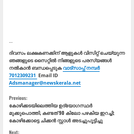
…
ദിവസം ലക്ഷകണക്കിന് ആളുകൾ വിസിറ്റ് ചെയ്യുന്ന
ഞങ്ങളുടെ സൈറ്റിൽ നിങ്ങളുടെ പരസ്യങ്ങൾ
നൽകാൻ ബന്ധപ്പെടുക
വാട്സാപ്പ് നമ്പർ
7012309231
Email ID
Adsmanager@newskerala.net
C
Previous:
o
കോഴിക്കടയിലെത്തിയ ഉദ്യോഗസ്ഥർ
മുക്കുപൊത്തി, കണ്ടത് 90 കിലോ പഴകിയ ഇറച്ചി;
n
കോഴിക്കോട്ടെ ചിക്കന്‍ സ്റ്റാള്‍ അടച്ചുപൂട്ടിച്ചു
t
Next: