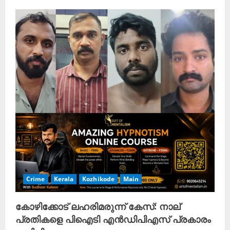
Crime
Kerala
Kozhikode
Main
കോഴിക്കോട് ലഹരിമരുന്ന് കേസ്: നാല്
പ്രതികളെ പിഐടി എൻഡിപിഎസ് പ്രകാരം