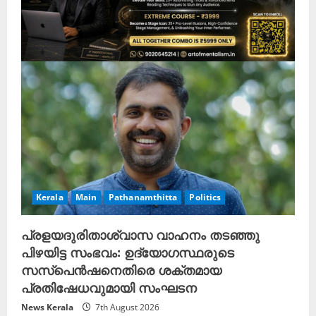
Kerala
Main
Pathanamthitta
Politics
പ്രളയദുരിതാശ്വാസ വാഹനം തടഞ്ഞു
പിഴയിട്ട സംഭവം: ഉദ്യോഗസ്ഥരുടെ
സസ്പെൻഷനെതിരെ ശക്തമായ
പ്രതിഷേധവുമായി സംഘടന
News Kerala
7th August 2026