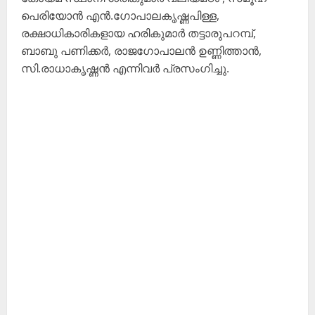
പെരിയോൻ എൻ.ഗോപാലകൃഷ്ണപിള്ള,
രക്ഷാധികാരികളായ ഹരികുമാർ തട്ടാരുപറമ്പ്,
ബാബു പണിക്കർ, രാജഗോപാലൻ ഉണ്ണിത്താൻ,
സി.രാധാകൃഷ്ണൻ എന്നിവർ പ്രസംഗിച്ചു.