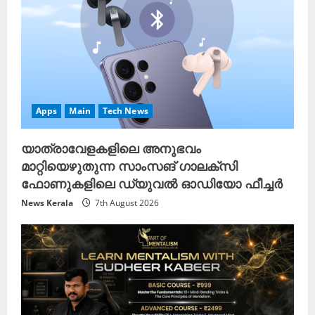
Apps
Main
Tech News
യാത്രാവേളകളിലെ അനുഭവം
മാറ്റിയെഴുതുന്ന സാംസങ് ഗാലക്‌സി
ഫോണുകളിലെ ഡ്യുവൽ ഓഡിയോ ഫീച്ചർ
News Kerala
7th August 2026