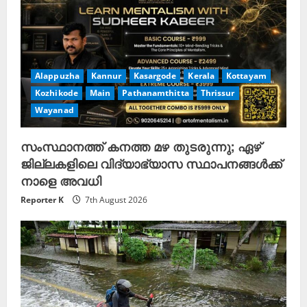
g
Alappuzha
Kannur
Kasargode
Kerala
Kottayam
Kozhikode
Main
Pathanamthitta
Thrissur
Wayanad
സംസ്ഥാനത്ത് കനത്ത മഴ തുടരുന്നു; ഏഴ്
ജില്ലകളിലെ വിദ്യാഭ്യാസ സ്ഥാപനങ്ങള്‍ക്ക്
നാളെ അവധി
Reporter K
7th August 2026