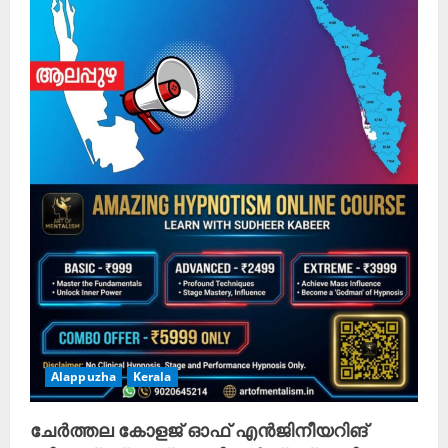
Alappuzha
Kerala
ചേർത്തല കോളജ് ഓഫ് എൻജിനീയറിങ്