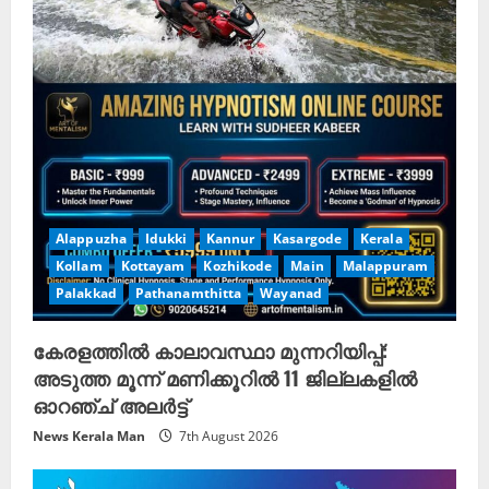
Alappuzha
Idukki
Kannur
Kasargode
Kerala
Kollam
Kottayam
Kozhikode
Main
Malappuram
Palakkad
Pathanamthitta
Wayanad
കേരളത്തിൽ കാലാവസ്ഥാ മുന്നറിയിപ്പ്:
അടുത്ത മൂന്ന് മണിക്കൂറിൽ 11 ജില്ലകളിൽ
ഓറഞ്ച് അലർട്ട്
News Kerala Man
7th August 2026