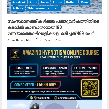
Accident
Apps
India
Kerala
Kollam
Main
Politics
Thiruvannathapuram
സംസ്ഥാനത്ത് കഴിഞ്ഞ പത്തുവര്‍ഷത്തിനിടെ
കടലില്‍ കാണാതായത് 160
മത്സ്യത്തൊഴിലാളികളെ; മരിച്ചത് 469 പേര്‍
News Kerala Man
7th August 2026