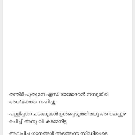
തന്ത്രി പുതുമന എസ്. ദാമോദരൻ നമ്പൂതിരി
അധ്യക്ഷത വഹിച്ചു.
പള്ളിപ്പാന ചടങ്ങുകൾ ഉൾപ്പെടുത്തി മധു അമ്പലപ്പുഴ
രചിച്ച് അനു വി. കടമ്മനിട്ട
ആലപിച്ച ഗാനങ്ങൾ അടങ്ങുന്ന സി‍ഡിയുടെ