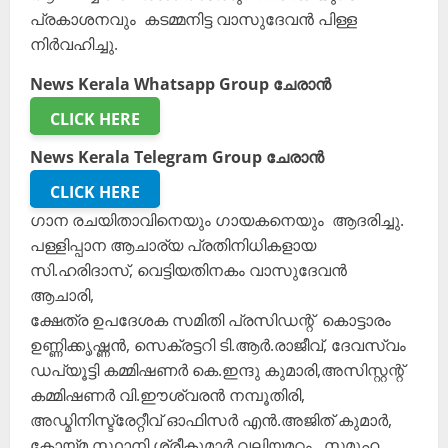
പ്രകാശനവും കടമ്മനിട്ട വാസുദേവൻ പിള്ള
നിർവഹിച്ചു.
News Kerala Whatsapp Group ചേരാൻ
CLICK HERE
News Kerala Telegram Group ചേരാൻ
CLICK HERE
ഗാന രചയിതാവിനെയും ഗായകനെയും ആദരിച്ചു.
പള്ളിപ്പാന ആചാര്യ പ്രതിനിധികളായ
സി.ഹരിദാസ്, വെട്ടിയതിനകം വാസുദേവൻ
ആചാരി,
ക്ഷേത്ര ഉപദേശക സമിതി പ്രസിഡന്റ് കൊട്ടാരം
ഉണ്ണിക്കൃഷ്ണൻ, സെക്രട്ടറി ടി.ആർ.രാജീവ്, ദേവസ്വം
‍‍ഡപ്യൂട്ടി കമ്മിഷണർ കെ.ഇന്ദു കുമാരി,അസിസ്റ്റന്റ്
കമ്മിഷണർ വി.ഈശ്വരൻ നമ്പൂതിരി,
അഡ്മിനിസ്ട്രേറ്റീവ് ഓഫിസർ എൻ.അജിത് കുമാർ,
കോയ്മ സ്ഥാനി ശ്രീകുമാർ വലിയമഠം , സമൂഹ