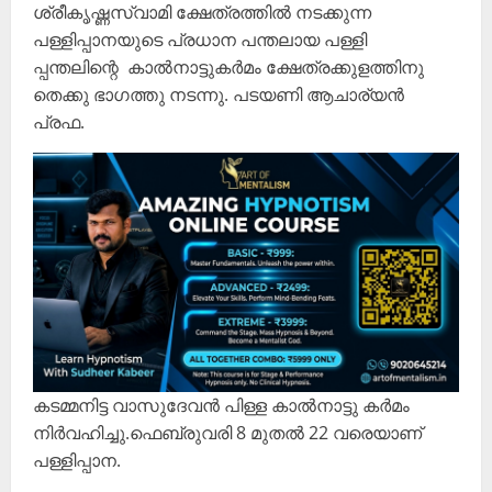
ശ്രീകൃഷ്ണസ്വാമി ക്ഷേത്രത്തിൽ നടക്കുന്ന
പള്ളിപ്പാനയുടെ പ്രധാന പന്തലായ പള്ളി
പ്പന്തലിന്റെ കാൽനാട്ടുകർമം ക്ഷേത്രക്കുളത്തിനു
തെക്കു ഭാഗത്തു നടന്നു. പടയണി ആചാര്യൻ
പ്രഫ.
കടമ്മനിട്ട വാസുദേവൻ പിള്ള കാൽനാട്ടു കർമം
നിർവഹിച്ചു.ഫെബ്രുവരി 8 മുതൽ 22 വരെയാണ്
പള്ളിപ്പാന.