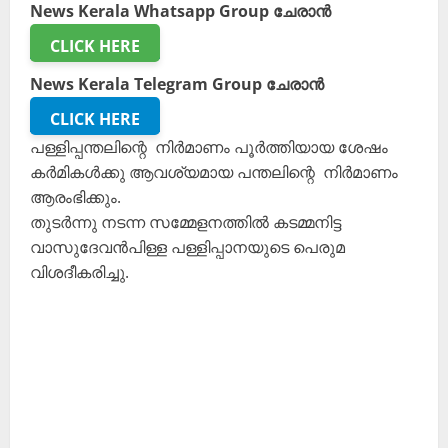
News Kerala Whatsapp Group ചേരാൻ
CLICK HERE
News Kerala Telegram Group ചേരാൻ
CLICK HERE
പള്ളിപ്പന്തലിന്റെ നിർമാണം പൂർത്തിയായ ശേഷം
കർമികൾക്കു ആവശ്യമായ പന്തലിന്റെ നിർമാണം
ആരംഭിക്കും.
തുടർന്നു നടന്ന സമ്മേളനത്തിൽ കടമ്മനിട്ട
വാസുദേവൻപിള്ള പള്ളിപ്പാനയുടെ പെരുമ
വിശദീകരിച്ചു.